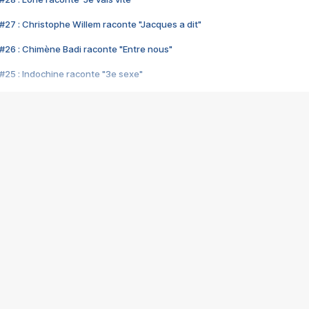
#27 : Christophe Willem raconte "Jacques a dit"
#26 : Chimène Badi raconte "Entre nous"
#25 : Indochine raconte "3e sexe"
#24 : Zaho raconte "C'est chelou"
#23 : Patrick Bruel raconte "Au café des délices"
#22 : Kyo raconte "Le chemin"
#21 : Nolwenn Leroy raconte "Cassé"
#20 : Patrick Hernandez raconte "Born to be alive"
#19 : Lorie raconte "Près de moi"
#18 : Michael Jones raconte "A nos actes manqués" (avec Jean-Jacque
#17 : Khaled raconte "Aïcha"
#16 : Corneille raconte "Parce qu'on vient de loin"