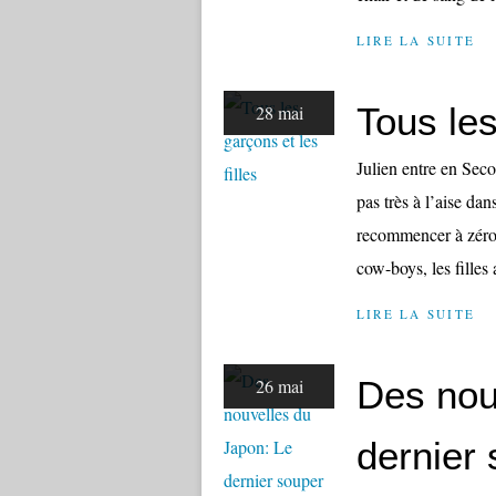
LIRE LA SUITE
Tous les
28 mai
Julien entre en Secon
pas très à l’aise da
recommencer à zéro 
cow-boys, les filles
LIRE LA SUITE
Des nou
26 mai
dernier 