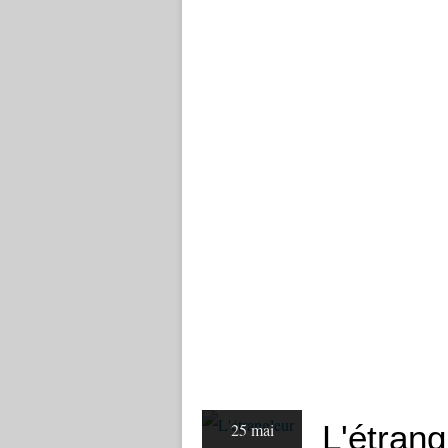
L'étran
25 mai