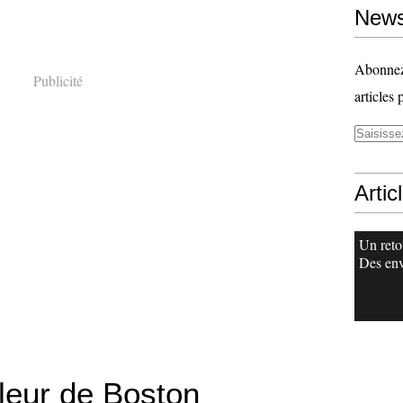
News
Abonnez-
Publicité
articles 
Artic
Un reto
Des env
gleur de Boston