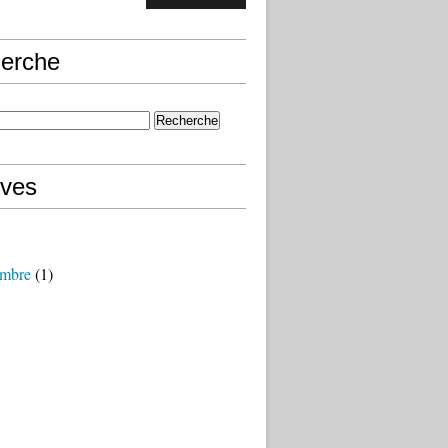
erche
ives
mbre
(1)