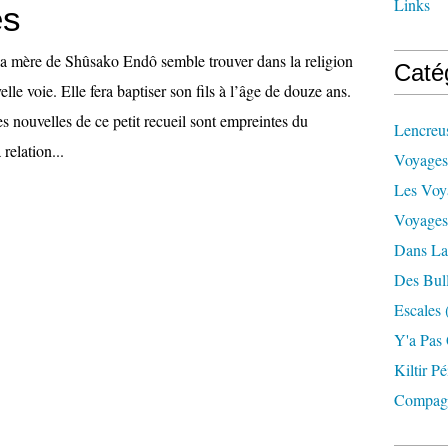
Links
es
la mère de Shûsako Endô semble trouver dans la religion
Caté
lle voie. Elle fera baptiser son fils à l’âge de douze ans.
s nouvelles de ce petit recueil sont empreintes du
Lencreu
 relation...
Voyages
Les Voy
Voyages
Dans La
Des Bul
Escales
Y'a Pas
Kiltir Pé
Compag