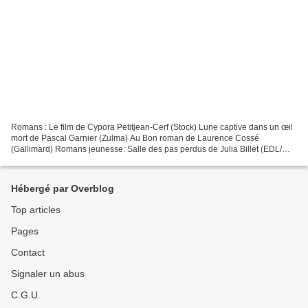
Romans : Le film de Cypora Petitjean-Cerf (Stock) Lune captive dans un œil
mort de Pascal Garnier (Zulma) Au Bon roman de Laurence Cossé
(Gallimard) Romans jeunesse: Salle des pas perdus de Julia Billet (EDL/
Medium) On ira voir la mer d’Olivier Adam...
Hébergé par Overblog
Top articles
Pages
Contact
Signaler un abus
C.G.U.