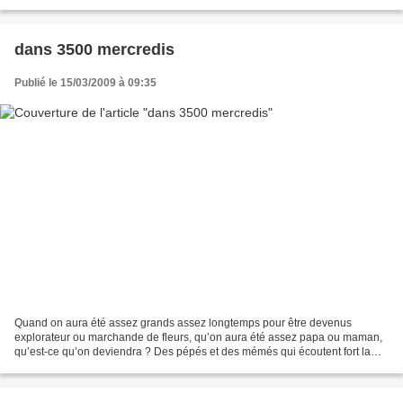
le jour où sa femme, Sarah,...
dans 3500 mercredis
Publié le 15/03/2009 à 09:35
Quand on aura été assez grands assez longtemps pour être devenus
explorateur ou marchande de fleurs, qu’on aura été assez papa ou maman,
qu’est-ce qu’on deviendra ? Des pépés et des mémés qui écoutent fort la
télé, qui se promènent lentement, qui épient...