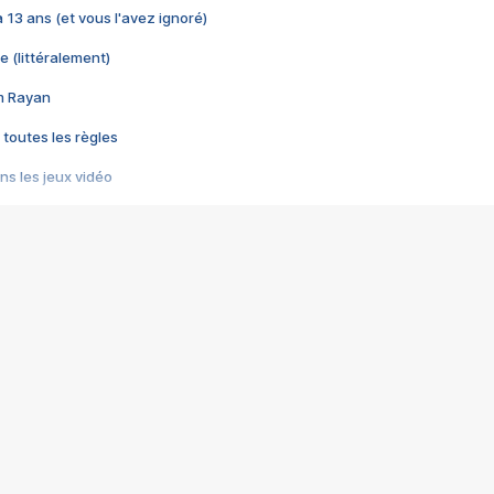
 a 13 ans (et vous l'avez ignoré)
e (littéralement)
im Rayan
 toutes les règles
s les jeux vidéo
us choquant de Rockstar ? - Le scandale BULLY
e plus moche de Steam
du RÊVE tourne au CAUCHEMAR
pendant 8 heures
it… à tort
umiliés par un jeu vidéo
ire - Final Fantasy 8