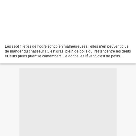
Les sept fillettes de l’ogre sont bien malheureuses : elles n’en peuvent plus
de manger du chasseur ! C’est gras, plein de poils qui restent entre les dents
et leurs pieds puent le camembert. Ce dont elles rêvent, c’est de petits
enfants sans gras et...