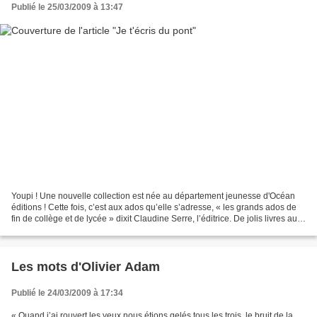
Publié le 25/03/2009 à 13:47
Youpi ! Une nouvelle collection est née au département jeunesse d'Océan
éditions ! Cette fois, c’est aux ados qu’elle s’adresse, « les grands ados de
fin de collège et de lycée » dixit Claudine Serre, l’éditrice. De jolis livres au
design épuré : un bien...
Les mots d'Olivier Adam
Publié le 24/03/2009 à 17:34
« Quand j’ai rouvert les yeux nous étions gelés tous les trois, le bruit de la