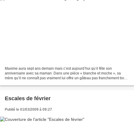
Maxime aura sept ans demain mais c’est aujourd’hui qu’il fête son
anniversaire avec sa maman. Dans une pièce « blanche et moche », sa
mère qu’il ne connaît pas vraiment lui offre un gâteau pas franchement bon
mais ce n’est pas grave. Parce que c’est une...
Escales de février
Publié le 01/03/2009 à 09:27