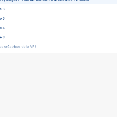
e 6
e 5
e 4
e 3
s créatrices de la VF !
e 2
e 1
e Mektoub My Love arrive enfin ! Rencontre avec Shaïn Boumedine et Sal
i : après Toni en famille
elle réalise le bouleversant Dites lui que je l'aime
ais ! Rencontre autour de Vie privée de Rebecca Zlotowski
 de Marguerite, Grave... Rencontre avec Ella Rumpf