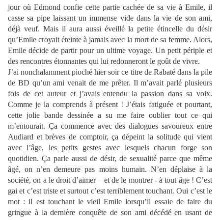
jour où Edmond confie cette partie cachée de sa vie à Emile, il
casse sa pipe laissant un immense vide dans la vie de son ami,
déjà veuf. Mais il aura aussi éveillé la petite étincelle du désir
qu’Emile croyait éteinte à jamais avec la mort de sa femme. Alors,
Emile décide de partir pour un ultime voyage. Un petit périple et
des rencontres étonnantes qui lui redonneront le goût de vivre.
J’ai nonchalamment pioché hier soir ce titre de Rabaté dans la pile
de BD qu’un ami venait de me prêter. Il m’avait parlé plusieurs
fois de cet auteur et j’avais entendu la passion dans sa voix.
Comme je la comprends à présent ! J’étais fatiguée et pourtant,
cette jolie bande dessinée a su me faire oublier tout ce qui
m’entourait. Ça commence avec des dialogues savoureux entre
Audiard et brèves de comptoir, ça dépeint la solitude qui vient
avec l’âge, les petits gestes avec lesquels chacun forge son
quotidien. Ça parle aussi de désir, de sexualité parce que même
âgé, on n’en demeure pas moins humain. N’en déplaise à la
société, on a le droit d’aimer – et de le montrer - à tout âge ! C’est
gai et c’est triste et surtout c’est terriblement touchant. Oui c’est le
mot : il est touchant le vieil Emile lorsqu’il essaie de faire du
gringue à la dernière conquête de son ami décédé en usant de