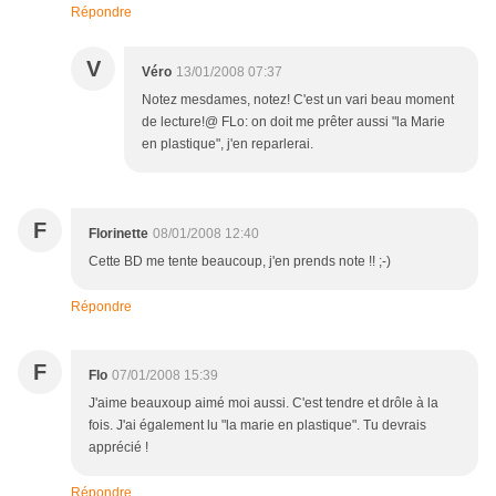
Répondre
V
Véro
13/01/2008 07:37
Notez mesdames, notez! C'est un vari beau moment
de lecture!@ FLo: on doit me prêter aussi "la Marie
en plastique", j'en reparlerai.
F
Florinette
08/01/2008 12:40
Cette BD me tente beaucoup, j'en prends note !! ;-)
Répondre
F
Flo
07/01/2008 15:39
J'aime beauxoup aimé moi aussi. C'est tendre et drôle à la
fois. J'ai également lu "la marie en plastique". Tu devrais
apprécié !
Répondre