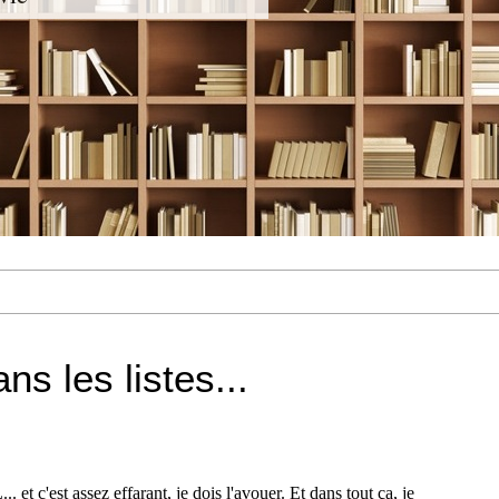
ns les listes...
. et c'est assez effarant, je dois l'avouer. Et dans tout ça, je