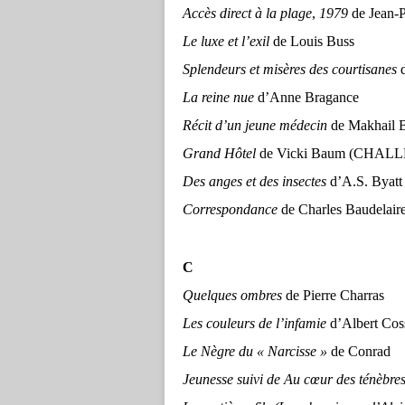
Accès direct à la plage
,
1979
de Jean-P
Le luxe et l’exil
de Louis Buss
Splendeurs et misères des courtisanes
d
La reine nue
d’Anne Bragance
Récit d’un jeune médecin
de Makhail 
Grand Hôtel
de Vicki Baum (CHAL
Des anges et des insectes
d’A.S. Byatt
Correspondance
de Charles Baudelair
C
Quelques ombres
de Pierre Charras
Les couleurs de l’infamie
d’Albert Cos
Le Nègre du « Narcisse »
de Conrad
Jeunesse suivi de Au cœur des ténèbre