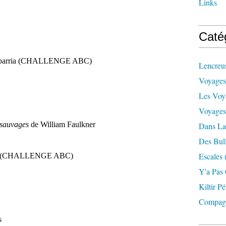
Links
Caté
ebarria (CHALLENGE ABC)
Lencreu
Voyages
Les Voy
Voyages
s sauvages
de William Faulkner
Dans La
Des Bul
Escales
ius (CHALLENGE ABC)
Y'a Pas
Kiltir Pé
Compag
s