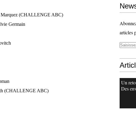
News
cia Marquez (CHALLENGE ABC)
Abonnez-
lvie Germain
articles 
vitch
Artic
rpman
Un reto
Des env
ath (CHALLENGE ABC)