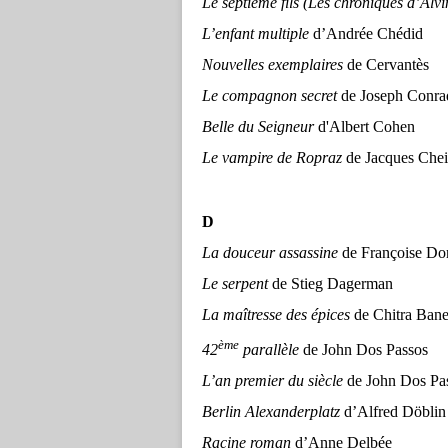
Le septième fils (Les chroniques d’Alvi
L’enfant multiple
d’Andrée Chédid
Nouvelles exemplaires
de Cervantès
Le compagnon secret
de Joseph Conra
Belle du Seigneur
d'Albert Cohen
Le vampire de Ropraz
de Jacques Chei
D
La douceur assassine
de Françoise Do
Le serpent
de Stieg Dagerman
La maîtresse des épices
de Chitra Ba
ème
42
parallèle
de John Dos Passos
L’an premier du siècle
de John Dos Pa
Berlin Alexanderplatz
d’Alfred Döblin
Racine roman
d’Anne Delbée