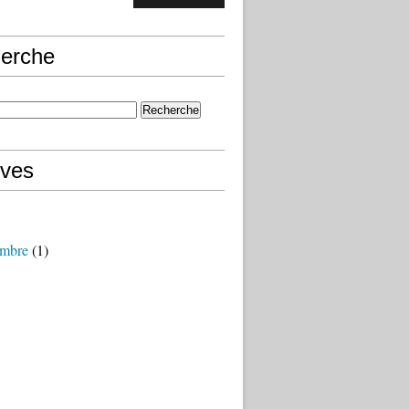
erche
ives
mbre
(1)