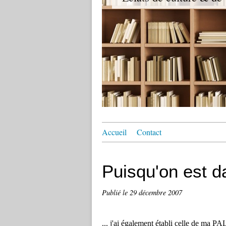
Accueil
Contact
Puisqu'on est da
Publié le
29 décembre 2007
...
j'ai également établi celle de ma PAL..