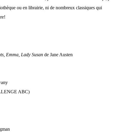
iothèque ou en librairie, ni de nombreux classiques qui
re!
ents, Emma, Lady Susan
de Jane Austen
wany
ALLENGE ABC)
rgman