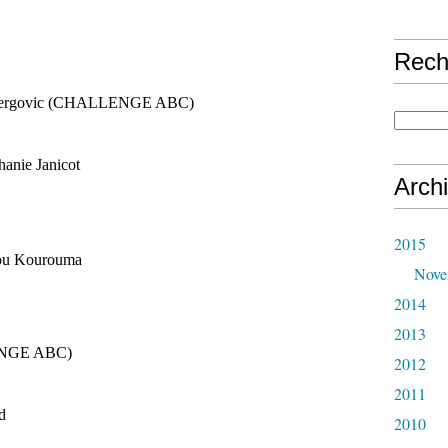
Rech
 Jergovic (CHALLENGE ABC)
hanie Janicot
Arch
2015
u Kourouma
Nove
2014
2013
ENGE ABC)
2012
2011
d
2010