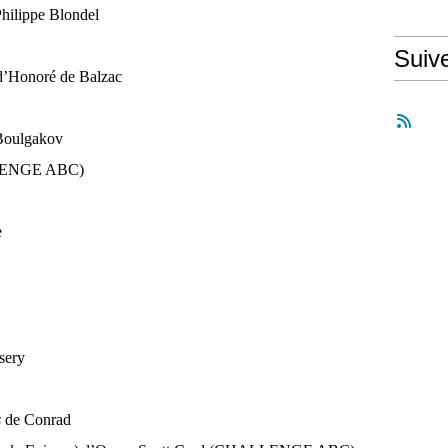
hilippe Blondel
Suiv
’Honoré de Balzac
Boulgakov
LENGE ABC)
e
sery
s
de Conrad