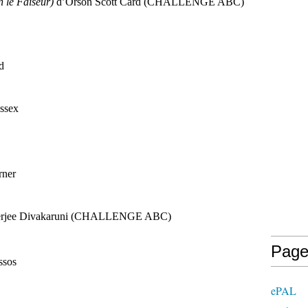
n le Faiseur)
d’Orson Scott Card (CHALLENGE ABC)
d
ssex
rner
nerjee Divakaruni (CHALLENGE ABC)
Page
ssos
ePAL