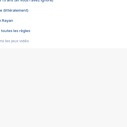
 a 13 ans (et vous l'avez ignoré)
e (littéralement)
im Rayan
 toutes les règles
s les jeux vidéo
us choquant de Rockstar ? - Le scandale BULLY
e plus moche de Steam
du RÊVE tourne au CAUCHEMAR
pendant 8 heures
it… à tort
umiliés par un jeu vidéo
ire - Final Fantasy 8
ti un empire - Age of Empires