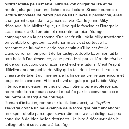
bibliothécaire peu aimable, Miky se voit obliger de lire et de
rendre, chaque jour, une fiche de sa lecture. Si ces heures de
lecture imposées ne feront pas de lui un lecteur passionné, elles
changeront cependant à jamais sa vie. Car le jeune Miky
découvre, à la bibliothèque, un livre qui le fascine et l'interpelle,
Les mines de Galforquin, et rencontre un bien étrange
compagnon en la personne d'un rat érudit ! Voilà Miky transformé
en véritable enquêteur-aventurier mais c'est surtout à la
rencontre de lui-même et de son destin qu'il ira cet été-là.
Dans ce roman empreint de fantastique, Joëlle Ecormier fait la
part belle à l'adolescence, cette période si particulière de révolte
et de construction, où chacun se cherche à tâtons. C'est l'esprit
difficilement domptable de Miky qui a fait de lui ce qu'il est : un
cinéaste de talent qui, même à à la fin de sa vie, refuse encore et
toujours les carcans. Et le « cheval au galop » qui habite Miky
interroge insidieusement nos choix, notre propre adolescence,
notre rébellion à nous souvent étouffée par les convenances et
peut-être le manque de courage.
Roman d'initiation, roman sur la filiation aussi,
Un Papillon
sauvage
donne un bel exemple de la force que peut engendrer
un esprit rebelle parce que savoir dire non avec intelligence peut
conduire à de bien belles destinées. Un livre à découvrir dès le
collège et qui se savoure à tout âge.