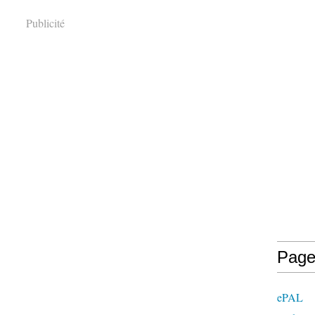
Publicité
Page
ePAL