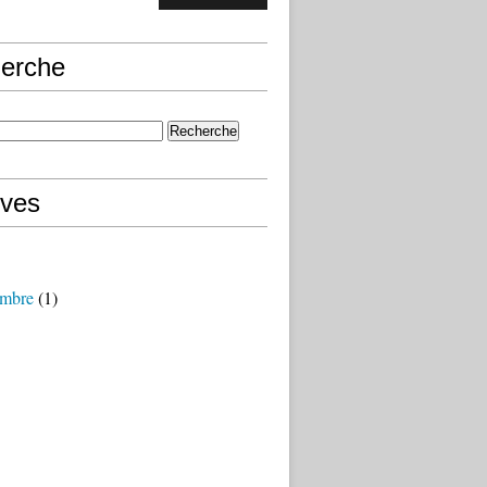
erche
ives
mbre
(1)