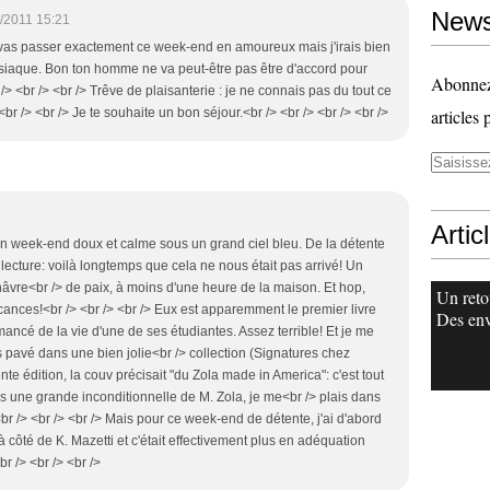
News
/2011 15:21
u vas passer exactement ce week-end en amoureux mais j'irais bien
isiaque. Bon ton homme ne va peut-être pas être d'accord pour
Abonnez-
/> <br /> <br /> Trêve de plaisanterie : je ne connais pas du tout ce
<br /> <br /> Je te souhaite un bon séjour.<br /> <br /> <br /> <br />
articles 
Artic
 Un week-end doux et calme sous un grand ciel bleu. De la détente
lecture: voilà longtemps que cela ne nous était pas arrivé! Un
e hâvre<br /> de paix, à moins d'une heure de la maison. Et hop,
Un reto
acances!<br /> <br /> <br /> Eux est apparemment le premier livre
Des env
omancé de la vie d'une de ses étudiantes. Assez terrible! Et je me
s pavé dans une bien jolie<br /> collection (Signatures chez
te édition, la couv précisait "du Zola made in America": c'est tout
is une grande inconditionnelle de M. Zola, je me<br /> plais dans
br /> <br /> <br /> Mais pour ce week-end de détente, j'ai d'abord
 côté de K. Mazetti et c'était effectivement plus en adéquation
br /> <br /> <br />