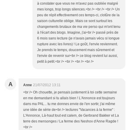
à constater que vous ne m'avez pas oubliée malgré
mes longs, trop longs silences.<br /> <br /> <br /> Un
peu de répit effectivement ces temps-ci, clotûre de la
saison culturelle oblige. Mais ce sont surtout les
changements brutaux de ma vie perso qui m'ont tenu
à l'écart des blogs. Imagine, j'ai<br /> passé près de
6 mois sans lecture (je n'avais jamais vécu si longue
rupture avec les livres) ! Le goût, l'envie reviennent.
Je prends le temps, doucement mais sûrement et
l'envie de revenir sur<br /> ce blog revient lui aussi,
petit à petit.<br /> <br /> <br /> <br />
A
Anne
21/07/2012 13:11
<br /> Oh chouette, je pensais justement à toi cette semaine
en me demandant si tu allais bien ! L'Annonce est toujours
dans ma PAL... tu me donnes envie de l'en sortir, j'ai même
une idée de série de<br /> lectures "Vacances à la ferme" :
L'Annonce, Là-haut tout est calem, de Gerbrand Bakker et La
terre des mensonges / La ferme des Neshov d'Anne Ragde !
<br />