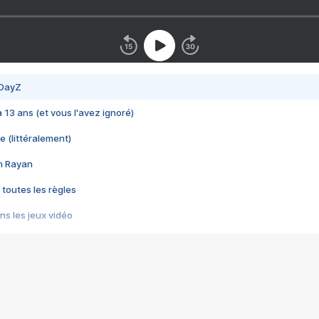
 DayZ
 a 13 ans (et vous l'avez ignoré)
e (littéralement)
im Rayan
 toutes les règles
s les jeux vidéo
us choquant de Rockstar ? - Le scandale BULLY
e plus moche de Steam
du RÊVE tourne au CAUCHEMAR
pendant 8 heures