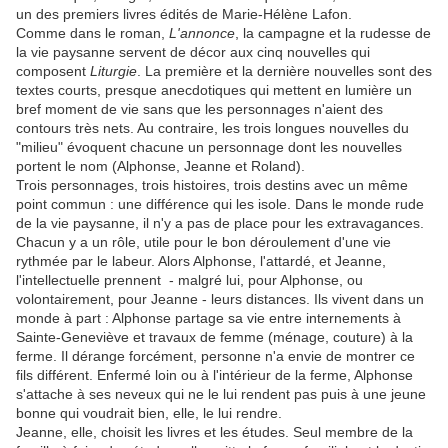
un des premiers livres édités de Marie-Hélène Lafon.
Comme dans le roman,
L'annonce
, la campagne et la rudesse de
la vie paysanne servent de décor aux cinq nouvelles qui
composent
Liturgie
. La première et la dernière nouvelles sont des
textes courts, presque anecdotiques qui mettent en lumière un
bref moment de vie sans que les personnages n'aient des
contours très nets. Au contraire, les trois longues nouvelles du
"milieu" évoquent chacune un personnage dont les nouvelles
portent le nom (Alphonse, Jeanne et Roland).
Trois personnages, trois histoires, trois destins avec un même
point commun : une différence qui les isole. Dans le monde rude
de la vie paysanne, il n'y a pas de place pour les extravagances.
Chacun y a un rôle, utile pour le bon déroulement d'une vie
rythmée par le labeur. Alors Alphonse, l'attardé, et Jeanne,
l'intellectuelle prennent - malgré lui, pour Alphonse, ou
volontairement, pour Jeanne - leurs distances. Ils vivent dans un
monde à part : Alphonse partage sa vie entre internements à
Sainte-Geneviève et travaux de femme (ménage, couture) à la
ferme. Il dérange forcément, personne n'a envie de montrer ce
fils différent. Enfermé loin ou à l'intérieur de la ferme, Alphonse
s'attache à ses neveux qui ne le lui rendent pas puis à une jeune
bonne qui voudrait bien, elle, le lui rendre.
Jeanne, elle, choisit les livres et les études. Seul membre de la