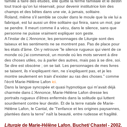
famille à faire des études, elle quitte la ferme familiale et le destin
tout tracé qu'on lui réservait, pour devenir institutrice loin des
champs et des bêtes dans une vie, à jamais, solitaire.
Roland, même s'il semble se couler dans le moule que la vie lui a
fabriqué, est lui aussi un être solitaire qui finira, sans un mot, par
se pendre. Il meurt comme il a vécu, dans le silence, sans que
personne ne puisse vraiment expliquer son geste.
A l'instar de
L'Annonce
, les personnages de Liturgie sont des
taiseux et les sentiments ne se montrent pas. Pas de place pour
les états d'âme. On y retrouve "le silence rugueux qui vient de ce
monde où j’ai commencé, un monde où les mots servent à dire
des choses utiles, ou à parler des autres, mais pas à se dire, soi.
Se dire est obscène ; on se tait. Les personnages de mes livres
se taisent, ils n’expliquent rien, ne s’expliquent pas, et je les
montre seulement en train d’exister au ras des choses." comme
l'écrit Marie-Hélène Lafon
ici
.
Dans la langue syncopée et quasi hypnotique qui m'avait déjà
charmée dans
L'Annonce
, Marie-Hélène Lafon dresse les
portraits rugueux d'êtres enfermés dans la solitude qui luttent
sourdement contre leur destin. Et de la terre natale de Marie-
Hélène Lafon, le Cantal, de "l'enfance et les origines paysannes,
plantées dans la terre" naît la beauté, entre rudesse et fragilité.
Liturgie
de Marie-Hélène Lafon. Buchet/ Chastel - 2002.