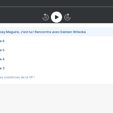
bey Maguire, c'est lui ! Rencontre avec Damien Witecka
e 6
e 5
e 4
e 3
s créatrices de la VF !
e 2
e 1
e Mektoub My Love arrive enfin ! Rencontre avec Shaïn Boumedine et Sal