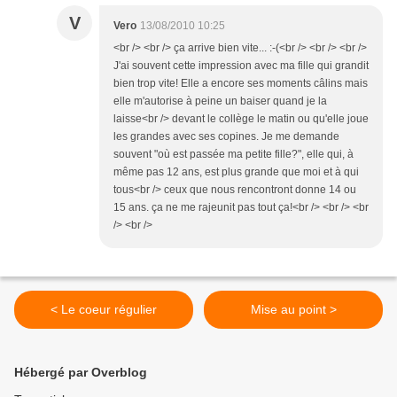
V
Vero
13/08/2010 10:25
<br /> <br /> ça arrive bien vite... :-(<br /> <br /> <br />
J'ai souvent cette impression avec ma fille qui grandit
bien trop vite! Elle a encore ses moments câlins mais
elle m'autorise à peine un baiser quand je la
laisse<br /> devant le collège le matin ou qu'elle joue
les grandes avec ses copines. Je me demande
souvent "où est passée ma petite fille?", elle qui, à
même pas 12 ans, est plus grande que moi et à qui
tous<br /> ceux que nous rencontront donne 14 ou
15 ans. ça ne me rajeunit pas tout ça!<br /> <br /> <br
/> <br />
< Le coeur régulier
Mise au point >
Hébergé par Overblog