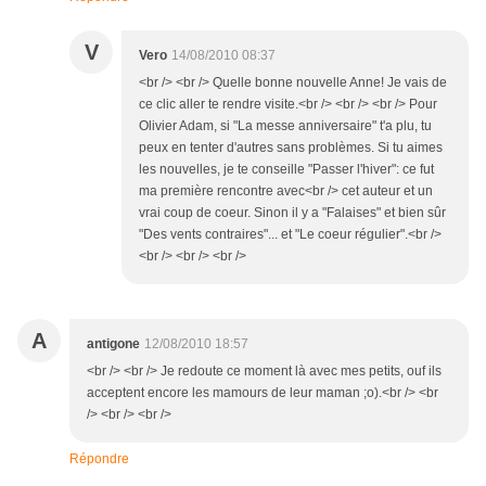
V
Vero
14/08/2010 08:37
<br /> <br /> Quelle bonne nouvelle Anne! Je vais de
ce clic aller te rendre visite.<br /> <br /> <br /> Pour
Olivier Adam, si "La messe anniversaire" t'a plu, tu
peux en tenter d'autres sans problèmes. Si tu aimes
les nouvelles, je te conseille "Passer l'hiver": ce fut
ma première rencontre avec<br /> cet auteur et un
vrai coup de coeur. Sinon il y a "Falaises" et bien sûr
"Des vents contraires"... et "Le coeur régulier".<br />
<br /> <br /> <br />
A
antigone
12/08/2010 18:57
<br /> <br /> Je redoute ce moment là avec mes petits, ouf ils
acceptent encore les mamours de leur maman ;o).<br /> <br
/> <br /> <br />
Répondre