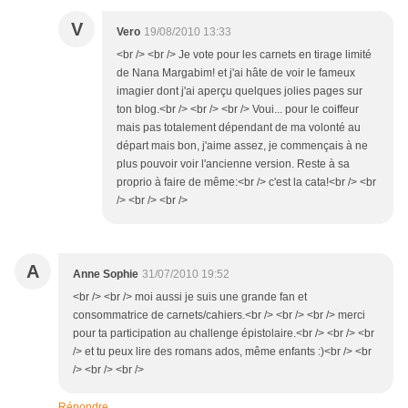
V
Vero
19/08/2010 13:33
<br /> <br /> Je vote pour les carnets en tirage limité
de Nana Margabim! et j'ai hâte de voir le fameux
imagier dont j'ai aperçu quelques jolies pages sur
ton blog.<br /> <br /> <br /> Voui... pour le coiffeur
mais pas totalement dépendant de ma volonté au
départ mais bon, j'aime assez, je commençais à ne
plus pouvoir voir l'ancienne version. Reste à sa
proprio à faire de même:<br /> c'est la cata!<br /> <br
/> <br /> <br />
A
Anne Sophie
31/07/2010 19:52
<br /> <br /> moi aussi je suis une grande fan et
consommatrice de carnets/cahiers.<br /> <br /> <br /> merci
pour ta participation au challenge épistolaire.<br /> <br /> <br
/> et tu peux lire des romans ados, même enfants :)<br /> <br
/> <br /> <br />
Répondre