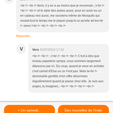
<br /> <br /> tiens, il y en a au moins que je reconnais ;-)<br />
<br /> <br /> et le style des autres aussi, pour en avoir eu un
en cadeau moi aussi, me souviens même de Mosquito qui
voulait tout le temps me le piquer jusqu'à ce qu'elle ait les<br
/> siens !<br /> <br /> <br /> <br />
Répondre
V
Vero
31/07/2010 17:32
<br /> <br /> ;-)<br /> <br /> <br /> C'est à dire que
niveau papeterie sympa, nous sommes largement
dépourvu par ici. Du coup, quand je veux en acheter,
c'est carnet d'Elsa ou ce n'est pas. Mais la<br />
demoiselle gentille m'en offre désormais
régulièrement quand je passe chez elle. Je suis aux
anges, tu imagines...<br /> <br /> <br /> <br />
< Un samedi...
Des nouvelles de l'Inde: