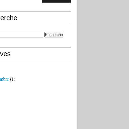
erche
ives
mbre
(1)